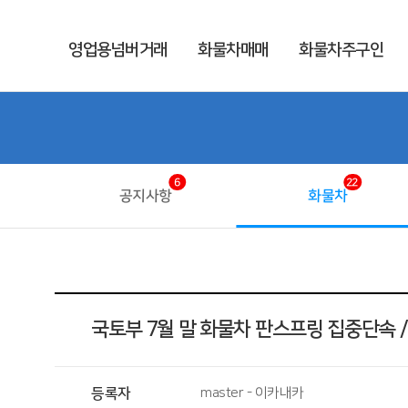
영업용넘버거래
화물차매매
화물차주구인
6
22
공지사항
화물차
국토부 7월 말 화물차 판스프링 집중단속 
등록자
master - 이카내카