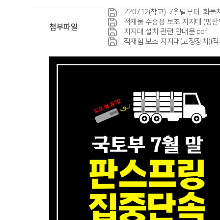
220712(참고)_7월말부터_화물
적재물 수송용 보조 지지대 (평판
첨부파일
지지대 설치 관련 안내문.pdf
적재함 보조 지지대(고정장치)(적재