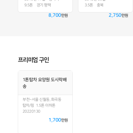
9.5톤
경기 평택
3.5톤
충북
8,700
2,750
만원
만원
프리미엄 구인
1톤탑차 요양원 도시락배
송
부천~서울 신월동, 화곡동
탑차/윙
1.5톤 이하톤
20220130
1,700
만원