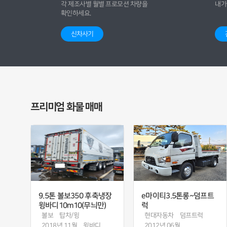
각 제조사별 월별 프로모션 차량을
내가
확인하세요.
신차사기
프리미엄 화물 매매
9.5톤 볼보350 후축냉장
e마이티3.5톤롱~덤프트
윙바디10m10(무늬만)
럭
볼보
탑차/윙
현대자동차
덤프트럭
2018년 11월
윙바디
2012년 06월